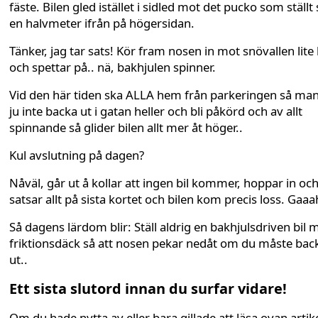
fäste. Bilen gled istället i sidled mot det pucko som ställt 
en halvmeter ifrån på högersidan.
Tänker, jag tar sats! Kör fram nosen in mot snövallen lite 
och spettar på.. nä, bakhjulen spinner.
Vid den här tiden ska ALLA hem från parkeringen så man 
ju inte backa ut i gatan heller och bli påkörd och av allt
spinnande så glider bilen allt mer åt höger..
Kul avslutning på dagen?
Nåväl, går ut å kollar att ingen bil kommer, hoppar in oc
satsar allt på sista kortet och bilen kom precis loss. Gaaa
Så dagens lärdom blir: Ställ aldrig en bakhjulsdriven bil 
friktionsdäck så att nosen pekar nedåt om du måste bac
ut..
Ett sista slutord innan du surfar vidare!
Om du hade nytta av eller bara gillade att läsa ovan artike