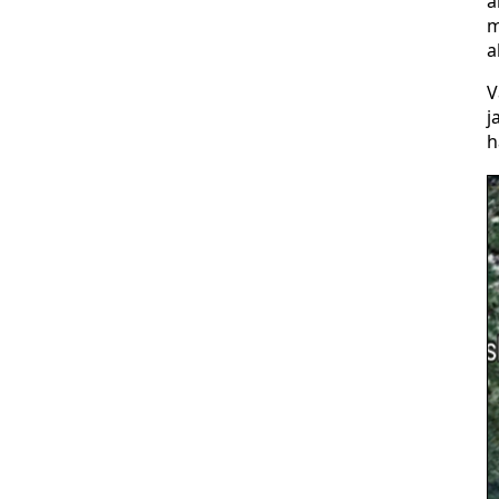
ä
m
a
V
j
h