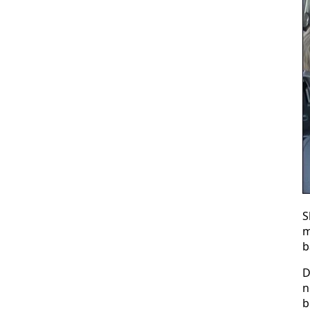
S
m
b
D
n
b