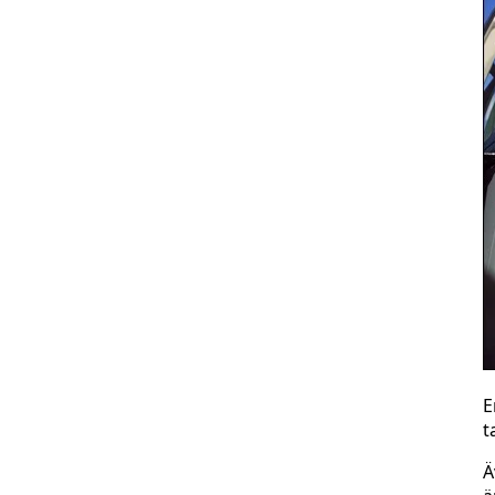
E
t
Ä