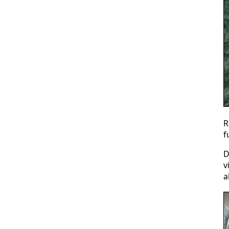
R
f
D
v
a