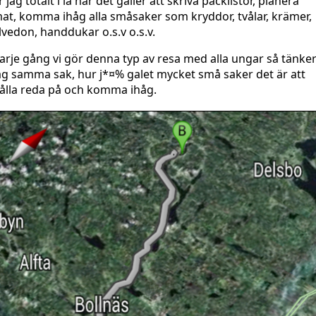
r jag totalt i lä när det gäller att skriva packlistor, planera
at, komma ihåg alla småsaker som kryddor, tvålar, krämer,
lvedon, handdukar o.s.v o.s.v.
arje gång vi gör denna typ av resa med alla ungar så tänke
ag samma sak, hur j*¤% galet mycket små saker det är att
ålla reda på och komma ihåg.