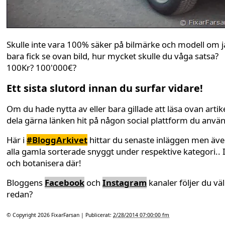
Skulle inte vara 100% säker på bilmärke och modell om 
bara fick se ovan bild, hur mycket skulle du våga satsa?
100Kr? 100'000€?
Ett sista slutord innan du surfar vidare!
Om du hade nytta av eller bara gillade att läsa ovan artike
dela gärna länken hit på någon social plattform du anvä
Här i
#BloggArkivet
hittar du senaste inläggen men äv
alla gamla sorterade snyggt under respektive kategori.. 
och botanisera där!
Bloggens
Facebook
och
Instagram
kanaler följer du väl
redan?
© Copyright 2026
FixarFarsan
| Publicerat:
2/28/2014 07:00:00 fm