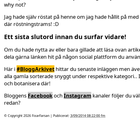
why not?
Jag hade själv röstat på henne om jag hade hållit på med
där röstningstrams! :D
Ett sista slutord innan du surfar vidare!
Om du hade nytta av eller bara gillade att läsa ovan artike
dela gärna länken hit på någon social plattform du anvä
Här i
#BloggArkivet
hittar du senaste inläggen men äv
alla gamla sorterade snyggt under respektive kategori.. 
och botanisera där!
Bloggens
Facebook
och
Instagram
kanaler följer du väl
redan?
© Copyright 2026
FixarFarsan
| Publicerat:
3/09/2014 08:22:00 fm