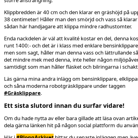
större ansträngning.
Klippbredden är 40 cm och den klarar en gräshöjd på upp 
38 centimeter! Håller man den smörjd och vass så klarar
sådan här handjagare att klippa mindre radhustomter.
Enda nackdelen är väl att kvalité kostar en del, denna ko
runt 1400:- och det är i klass med enklare bensinklippare
men som sagt, håller man denna vass och lättrullande så
det mindre mek med denna, inte heller någon miljöpåve
samtidigt som man håller fläsket och bilringarna i schakt!
Läs gärna mina andra inlägg om bensinklippare, elklippa
och såna moderna robotgräsklippare under taggen
#Gräsklippare
.
Ett sista slutord innan du surfar vidare!
Om du hade nytta av eller bara gillade att läsa ovan artike
dela gärna länken hit på någon social plattform du anvä
Här i
#BloggArkivet
hittar du senaste inläggen men äv