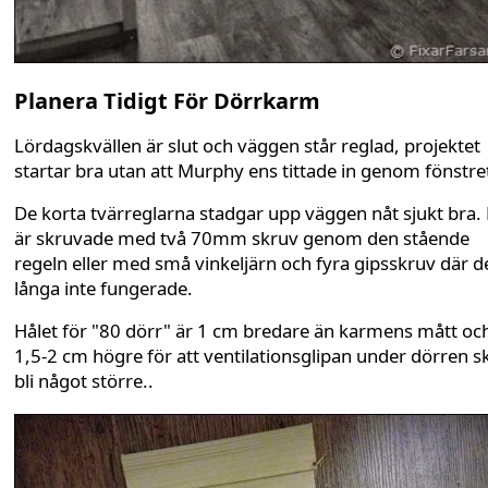
Planera Tidigt För Dörrkarm
Lördagskvällen är slut och väggen står reglad, projektet
startar bra utan att Murphy ens tittade in genom fönstre
De korta tvärreglarna stadgar upp väggen nåt sjukt bra.
är skruvade med två 70mm skruv genom den stående
regeln eller med små vinkeljärn och fyra gipsskruv där d
långa inte fungerade.
Hålet för "80 dörr" är 1 cm bredare än karmens mått oc
1,5-2 cm högre för att ventilationsglipan under dörren sk
bli något större..