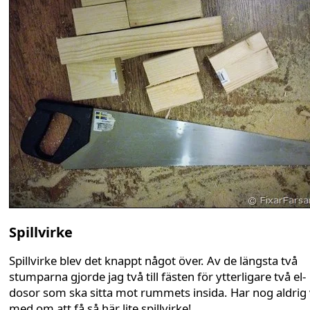
Spillvirke
Spillvirke blev det knappt något över. Av de längsta två
stumparna gjorde jag två till fästen för ytterligare två el-
dosor som ska sitta mot rummets insida. Har nog aldrig 
med om att få så här lite spillvirke!