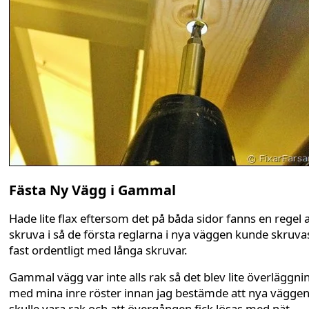
Fästa Ny Vägg i Gammal
Hade lite flax eftersom det på båda sidor fanns en regel a
skruva i så de första reglarna i nya väggen kunde skruva
fast ordentligt med långa skruvar.
Gammal vägg var inte alls rak så det blev lite överläggni
med mina inre röster innan jag bestämde att nya vägge
skulle vara rak och att övergången fick lösas med nät,