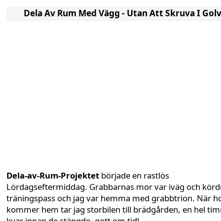
Dela Av Rum Med Vägg - Utan Att Skruva I Gol
Dela-av-Rum-Projektet
började en rastlös
Lördagseftermiddag. Grabbarnas mor var iväg och körde
träningspass och jag var hemma med grabbtrion. När h
kommer hem tar jag storbilen till brädgården, en hel ti
kvar innan de stängde, gott om tid!