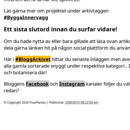
Läs gärna mer om projektet under arkivtaggen
#ByggaInnervagg
Ett sista slutord innan du surfar vidare!
Om du hade nytta av eller bara gillade att läsa ovan artike
dela gärna länken hit på någon social plattform du anvä
Här i
#BloggArkivet
hittar du senaste inläggen men äv
alla gamla sorterade snyggt under respektive kategori.. 
och botanisera där!
Bloggens
Facebook
och
Instagram
kanaler följer du väl
redan?
© Copyright 2026
FixarFarsan
| Publicerat:
2/09/2015 08:22:00 em