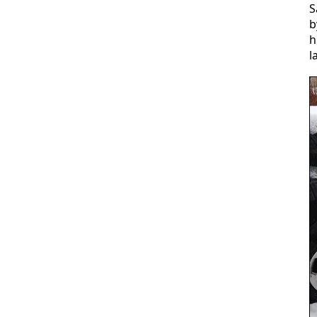
S
b
h
l