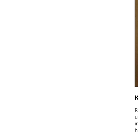
K
R
u
i
h