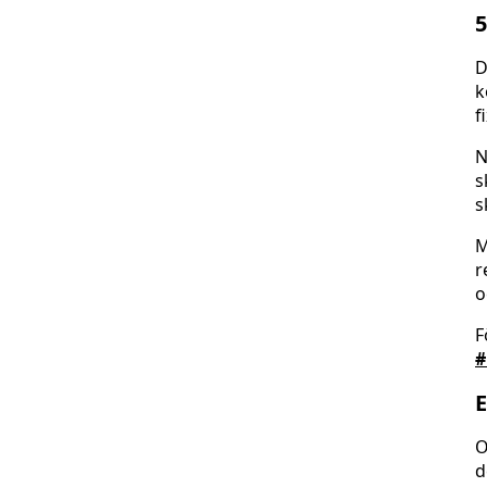
5
D
k
f
N
s
s
M
r
o
F
#
E
O
d