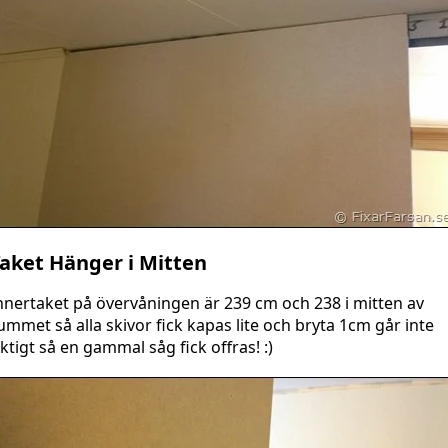
aket Hänger i Mitten
nnertaket på övervåningen är 239 cm och 238 i mitten av
ummet så alla skivor fick kapas lite och bryta 1cm går inte
iktigt så en gammal såg fick offras! :)