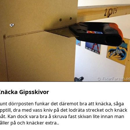
näcka Gipsskivor
unt dörrposten funkar det däremot bra att knäcka, såga
pptill, dra med vass kniv på det lodräta strecket och knäck
nåt. Kan dock vara bra å skruva fast skivan lite innan man
åller på och knäcker extra..