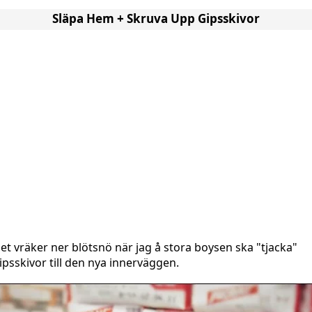
Släpa Hem + Skruva Upp Gipsskivor
et vräker ner blötsnö när jag å stora boysen ska "tjacka"
ipsskivor till den nya innerväggen.