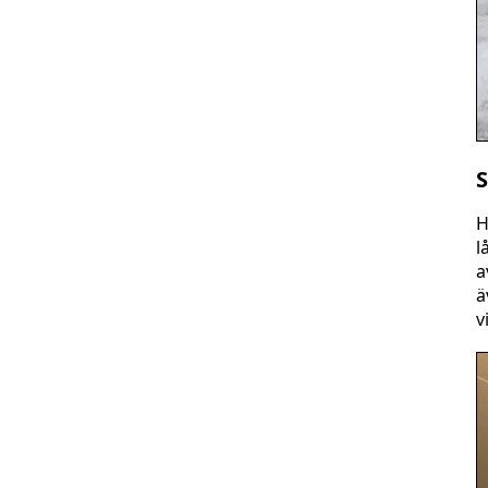
S
H
l
a
ä
v