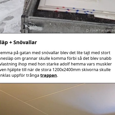
läp + Snövallar
emma på gatan med snövallar blev det lite tajt med stort
ånesläp om grannar skulle komma förbi så det blev snabb
vlastning ihop med hon starke adolf hemma vars muskler
ven hjälpte till när de stora 1200x2400mm skivorna skulle
inklas uppför trånga
trappan
.