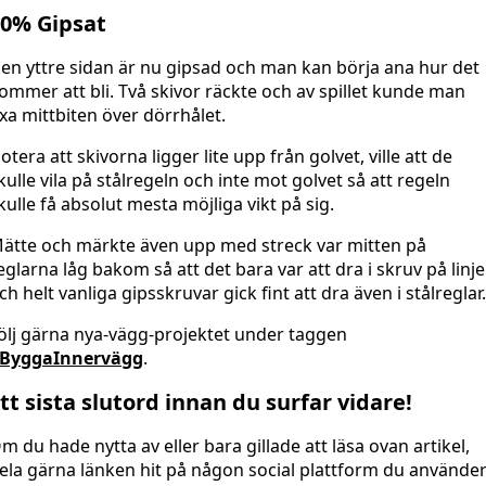
0% Gipsat
en yttre sidan är nu gipsad och man kan börja ana hur det
ommer att bli. Två skivor räckte och av spillet kunde man
ixa mittbiten över dörrhålet.
otera att skivorna ligger lite upp från golvet, ville att de
kulle vila på stålregeln och inte mot golvet så att regeln
kulle få absolut mesta möjliga vikt på sig.
ätte och märkte även upp med streck var mitten på
eglarna låg bakom så att det bara var att dra i skruv på linj
ch helt vanliga gipsskruvar gick fint att dra även i stålreglar.
ölj gärna nya-vägg-projektet under taggen
ByggaInnervägg
.
tt sista slutord innan du surfar vidare!
m du hade nytta av eller bara gillade att läsa ovan artikel,
ela gärna länken hit på någon social plattform du använder