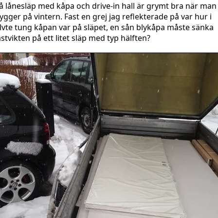
å lånesläp med kåpa och drive-in hall är grymt bra när man
ygger på vintern. Fast en grej jag reflekterade på var hur i
lvte tung kåpan var på släpet, en sån blykåpa måste sänka
astvikten på ett litet släp med typ hälften?