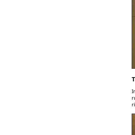
T
I
r
r