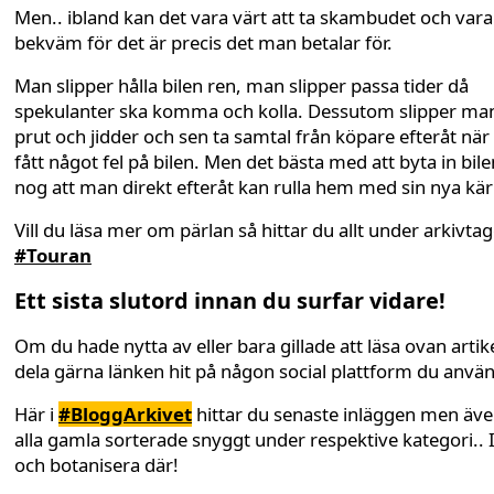
Men.. ibland kan det vara värt att ta skambudet och vara
bekväm för det är precis det man betalar för.
Man slipper hålla bilen ren, man slipper passa tider då
spekulanter ska komma och kolla. Dessutom slipper man 
prut och jidder och sen ta samtal från köpare efteråt när
fått något fel på bilen. Men det bästa med att byta in bile
nog att man direkt efteråt kan rulla hem med sin nya kär
Vill du läsa mer om pärlan så hittar du allt under arkivta
#Touran
Ett sista slutord innan du surfar vidare!
Om du hade nytta av eller bara gillade att läsa ovan artike
dela gärna länken hit på någon social plattform du anvä
Här i
#BloggArkivet
hittar du senaste inläggen men äv
alla gamla sorterade snyggt under respektive kategori.. 
och botanisera där!