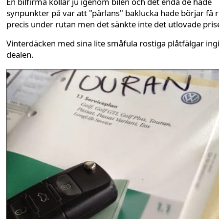
En bilfirma kollar ju igenom bilen och det enda de hade
synpunkter på var att "pärlans" baklucka hade börjar få 
precis under rutan men det sänkte inte det utlovade pris
Vinterdäcken med sina lite småfula rostiga plåtfälgar ingi
dealen.