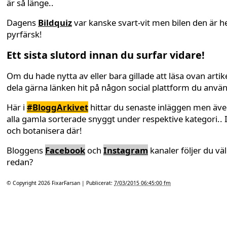
är så länge..
Dagens
Bildquiz
var kanske svart-vit men bilen den är he
pyrfärsk!
Ett sista slutord innan du surfar vidare!
Om du hade nytta av eller bara gillade att läsa ovan artike
dela gärna länken hit på någon social plattform du anvä
Här i
#BloggArkivet
hittar du senaste inläggen men äv
alla gamla sorterade snyggt under respektive kategori.. 
och botanisera där!
Bloggens
Facebook
och
Instagram
kanaler följer du väl
redan?
© Copyright 2026
FixarFarsan
| Publicerat:
7/03/2015 06:45:00 fm