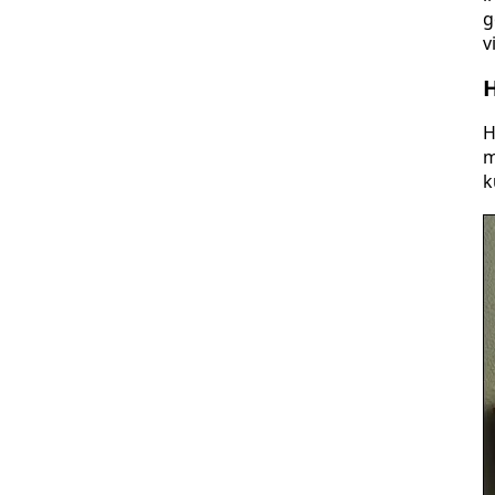
g
v
H
H
m
k