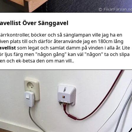
avellist Över Sänggavel
järrkontroller, böcker och så sänglampan ville jag ha en
iven plats till och därför återanvände jag en 180cm lång
avellist
som legat och samlat damm på vinden i alla år. Lite
ör ljus färg men "någon gång" kan väl "någon" ta och slipa
en och ek-betsa den om man vill..