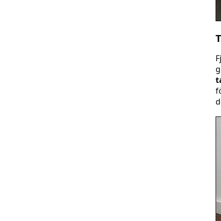
T
F
g
t
f
d