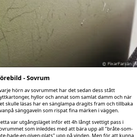
örebild - Sovrum
 varje hörn av sovrummet har det sedan dess stått
lyttkartonger, hyllor och annat som samlat damm och när
et skulle läsas har en sänglampa dragits fram och tillbaka
vanpå sänggaveln som rispat fina märken i väggen.
etta var utgångsläget inför ett 4h långt svettigt pass i
ovrummet som inleddes med att bära upp all "bråte-som-
nte-hade-en-given-plats" upp på vinden. Men för att kunna