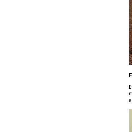
F
E
m
a