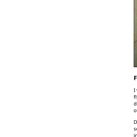
F
I
f
d
o
D
s
i