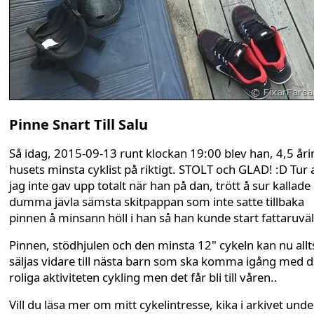
Pinne Snart Till Salu
Så idag, 2015-09-13 runt klockan 19:00 blev han, 4,5 år
husets minsta cyklist på riktigt. STOLT och GLAD! :D Tur 
jag inte gav upp totalt när han på dan, trött å sur kallade
dumma jävla sämsta skitpappan som inte satte tillbaka
pinnen å minsann höll i han så han kunde start fattaruväl
Pinnen, stödhjulen och den minsta 12" cykeln kan nu allt
säljas vidare till nästa barn som ska komma igång med 
roliga aktiviteten cykling men det får bli till våren..
Vill du läsa mer om mitt cykelintresse, kika i arkivet unde