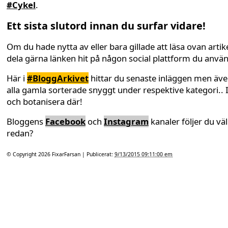
#Cykel
.
Ett sista slutord innan du surfar vidare!
Om du hade nytta av eller bara gillade att läsa ovan artike
dela gärna länken hit på någon social plattform du anvä
Här i
#BloggArkivet
hittar du senaste inläggen men äv
alla gamla sorterade snyggt under respektive kategori.. 
och botanisera där!
Bloggens
Facebook
och
Instagram
kanaler följer du väl
redan?
© Copyright 2026
FixarFarsan
| Publicerat:
9/13/2015 09:11:00 em