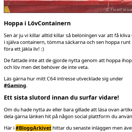
Hoppa i LövContainern
Sen är ju vi killar alltid killar så belöningen var att få kliv
i själva containern, tömma säckarna och sen hoppa runt
föra ett jäkla liv! :)
De fattade inte att de gjorde nytta genom att hoppa ihop 
och löv men det behöver de inte veta.
Läs gärna hur mitt C64 intresse utvecklade sig under
#Gaming
.
Ett sista slutord innan du surfar vidare!
Om du hade nytta av eller bara gillade att läsa ovan artike
dela gärna länken hit på någon social plattform du anvä
Här i
#BloggArkivet
hittar du senaste inläggen men äv