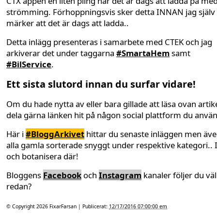
CTX appen en liten pling när det är dags att ladda på me
strömming. Förhoppningsvis sker detta INNAN jag själv
märker att det är dags att ladda..
Detta inlägg presenteras i samarbete med CTEK och jag
arkiverar det under taggarna
#SmartaHem
samt
#BilService
.
Ett sista slutord innan du surfar vidare!
Om du hade nytta av eller bara gillade att läsa ovan artike
dela gärna länken hit på någon social plattform du anvä
Här i
#BloggArkivet
hittar du senaste inläggen men äv
alla gamla sorterade snyggt under respektive kategori.. 
och botanisera där!
Bloggens
Facebook
och
Instagram
kanaler följer du väl
redan?
© Copyright 2026
FixarFarsan
| Publicerat:
12/17/2016 07:00:00 em