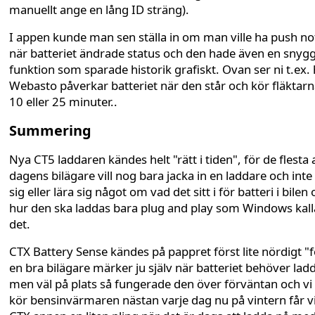
manuellt ange en lång ID sträng).
I appen kunde man sen ställa in om man ville ha push no
när batteriet ändrade status och den hade även en snyg
funktion som sparade historik grafiskt. Ovan ser ni t.ex.
Webasto påverkar batteriet när den står och kör fläktarn
10 eller 25 minuter..
Summering
Nya CT5 laddaren kändes helt "rätt i tiden", för de flesta 
dagens bilägare vill nog bara jacka in en laddare och inte
sig eller lära sig något om vad det sitt i för batteri i bilen
hur den ska laddas bara plug and play som Windows kall
det.
CTX Battery Sense kändes på pappret först lite nördigt "f
en bra bilägare märker ju själv när batteriet behöver lad
men väl på plats så fungerade den över förväntan och v
kör bensinvärmaren nästan varje dag nu på vintern får v