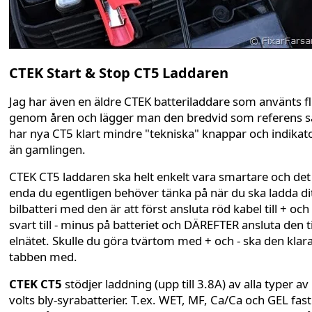
CTEK Start & Stop CT5 Laddaren
Jag har även en äldre CTEK batteriladdare som använts fli
genom åren och lägger man den bredvid som referens s
har nya CT5 klart mindre "tekniska" knappar och indikat
än gamlingen.
CTEK CT5 laddaren ska helt enkelt vara smartare och det
enda du egentligen behöver tänka på när du ska ladda di
bilbatteri med den är att först ansluta röd kabel till + och
svart till - minus på batteriet och DÄREFTER ansluta den ti
elnätet. Skulle du göra tvärtom med + och - ska den klar
tabben med.
CTEK CT5
stödjer laddning (upp till 3.8A) av alla typer av
volts bly-syrabatterier. T.ex. WET, MF, Ca/Ca och GEL fas