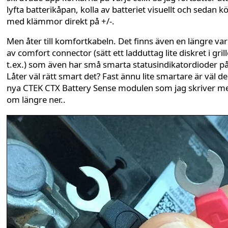
lyfta batterikåpan, kolla av batteriet visuellt och sedan k
med klämmor direkt på +/-.
Men åter till komfortkabeln. Det finns även en längre var
av comfort connector (sätt ett ladduttag lite diskret i gril
t.ex.) som även har små smarta statusindikatordioder på
Låter väl rätt smart det? Fast ännu lite smartare är väl d
nya CTEK CTX Battery Sense modulen som jag skriver m
om längre ner..