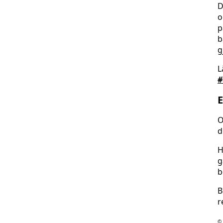
D
o
p
b
g
L
#
E
O
d
H
g
b
B
r
© 