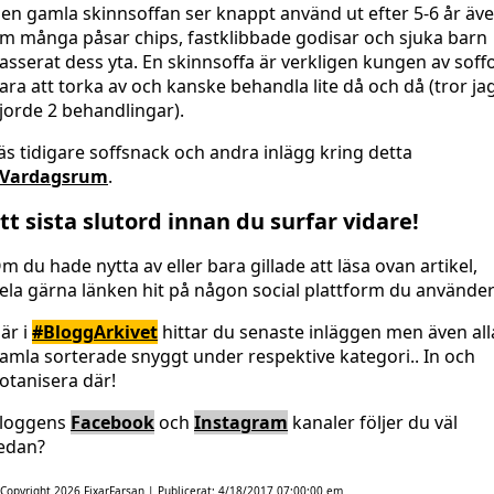
en gamla skinnsoffan ser knappt använd ut efter 5-6 år äv
m många påsar chips, fastklibbade godisar och sjuka barn
asserat dess yta. En skinnsoffa är verkligen kungen av soffo
ara att torka av och kanske behandla lite då och då (tror ja
jorde 2 behandlingar).
äs tidigare soffsnack och andra inlägg kring detta
Vardagsrum
.
tt sista slutord innan du surfar vidare!
m du hade nytta av eller bara gillade att läsa ovan artikel,
ela gärna länken hit på någon social plattform du använder
är i
#BloggArkivet
hittar du senaste inläggen men även all
amla sorterade snyggt under respektive kategori.. In och
otanisera där!
loggens
Facebook
och
Instagram
kanaler följer du väl
edan?
Copyright 2026
FixarFarsan
| Publicerat:
4/18/2017 07:00:00 em