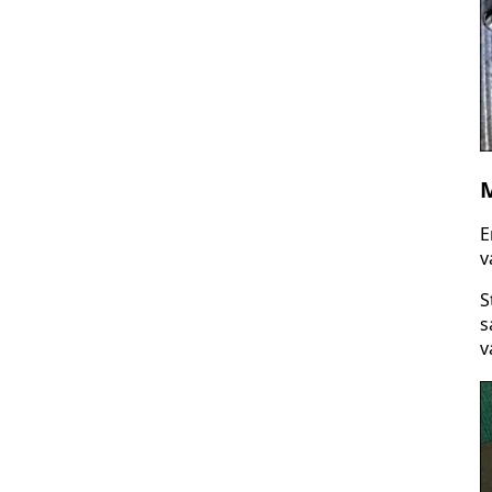
M
E
v
S
s
v