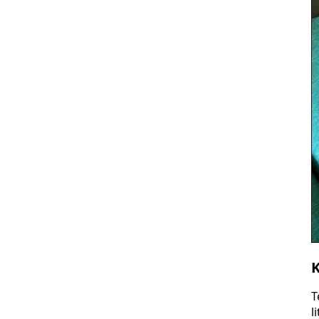
K
T
l