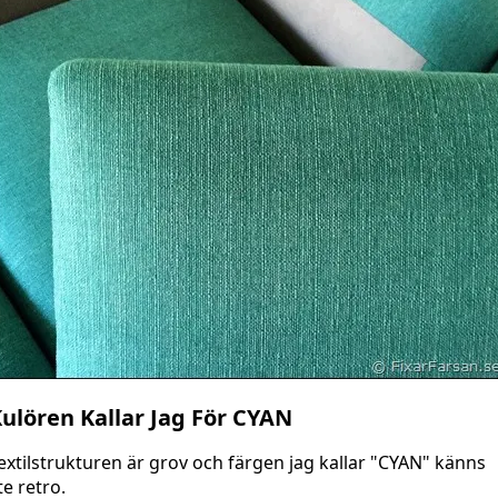
ulören Kallar Jag För CYAN
extilstrukturen är grov och färgen jag kallar "CYAN" känns
ite retro.