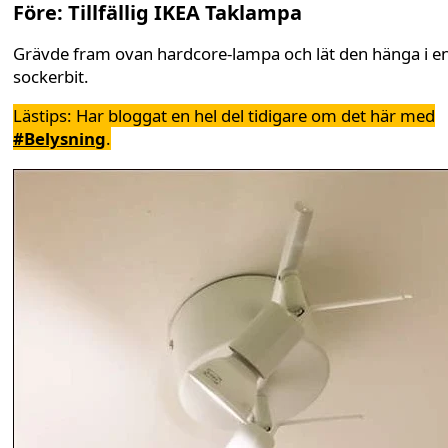
Före: Tillfällig IKEA Taklampa
Grävde fram ovan hardcore-lampa och lät den hänga i e
sockerbit.
Lästips:
Har bloggat en hel del tidigare om det här med
#Belysning
.