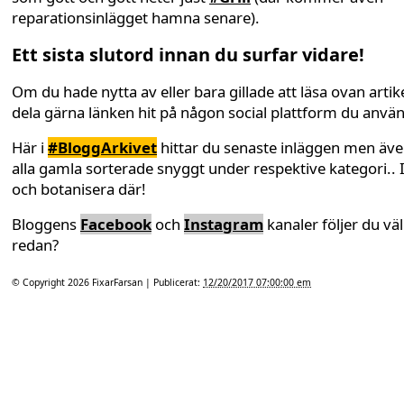
reparationsinlägget hamna senare).
Ett sista slutord innan du surfar vidare!
Om du hade nytta av eller bara gillade att läsa ovan artike
dela gärna länken hit på någon social plattform du anvä
Här i
#BloggArkivet
hittar du senaste inläggen men äv
alla gamla sorterade snyggt under respektive kategori.. 
och botanisera där!
Bloggens
Facebook
och
Instagram
kanaler följer du väl
redan?
© Copyright 2026
FixarFarsan
| Publicerat:
12/20/2017 07:00:00 em