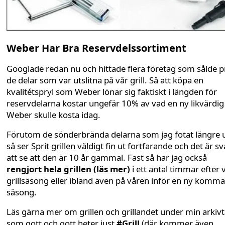
Weber Har Bra Reservdelssortiment
Googlade redan nu och hittade flera företag som sålde p
de delar som var utslitna på vår grill. Så att köpa en
kvalitétspryl som Weber lönar sig faktiskt i längden för
reservdelarna kostar ungefär 10% av vad en ny likvärdig
Weber skulle kosta idag.
Förutom de sönderbrända delarna som jag fotat längre 
så ser Sprit grillen väldigt fin ut fortfarande och det är sv
att se att den är 10 år gammal. Fast så har jag också
rengjort hela grillen (läs mer)
i ett antal timmar efter 
grillsäsong eller ibland även på våren inför en ny komm
säsong.
Läs gärna mer om grillen och grillandet under min arkiv
som gott och gott heter just
#Grill
(där kommer även