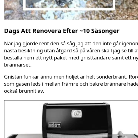
Dags Att Renovera Efter ~10 Säsonger
När jag gjorde rent den så såg jag att den inte går igeno
nästa besiktning utan åtgärd så på våren skall jag se till a
beställa hem ett nytt paket med gnisttändare samt ett ny
brännarset.
Gnistan funkar ännu men höljet är helt sönderbränt. Rö
som gasen leds i mellan främre och bakre brännare had
också brunnit av.