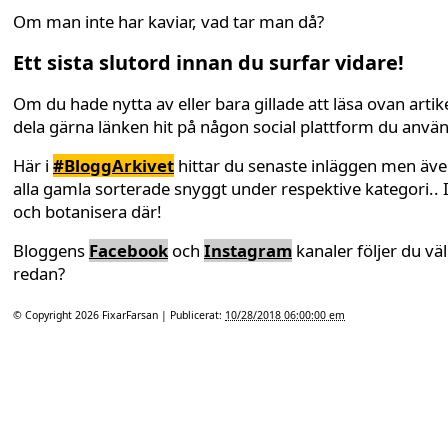
Om man inte har kaviar, vad tar man då?
Ett sista slutord innan du surfar vidare!
Om du hade nytta av eller bara gillade att läsa ovan artike
dela gärna länken hit på någon social plattform du anvä
Här i
#BloggArkivet
hittar du senaste inläggen men äv
alla gamla sorterade snyggt under respektive kategori.. 
och botanisera där!
Bloggens
Facebook
och
Instagram
kanaler följer du väl
redan?
© Copyright 2026
FixarFarsan
| Publicerat:
10/28/2018 06:00:00 em