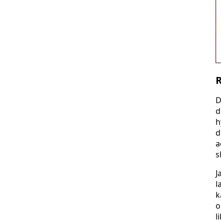
R
D
d
h
d
a
s
J
l
k
o
l