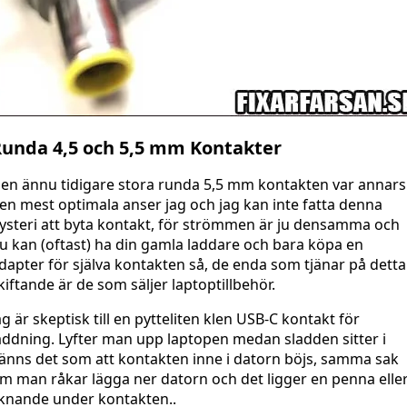
unda 4,5 och 5,5 mm Kontakter
en ännu tidigare stora runda 5,5 mm kontakten var annars
en mest optimala anser jag och jag kan inte fatta denna
ysteri att byta kontakt, för strömmen är ju densamma och
u kan (oftast) ha din gamla laddare och bara köpa en
dapter för själva kontakten så, de enda som tjänar på detta
kiftande är de som säljer laptoptillbehör.
ag är skeptisk till en pytteliten klen USB-C kontakt för
addning. Lyfter man upp laptopen medan sladden sitter i
änns det som att kontakten inne i datorn böjs, samma sak
m man råkar lägga ner datorn och det ligger en penna elle
iknande under kontakten..