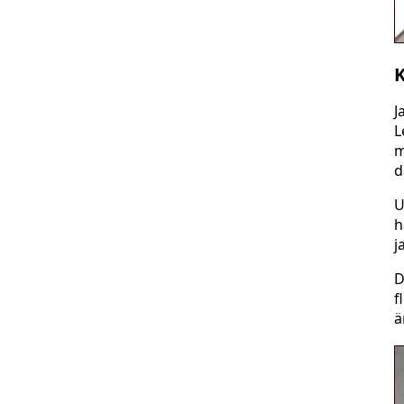
K
J
L
m
d
U
h
j
D
f
ä