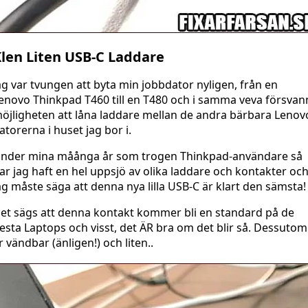
len Liten USB-C Laddare
ag var tvungen att byta min jobbdator nyligen, från en
enovo Thinkpad T460 till en T480 och i samma veva försvan
öjligheten att låna laddare mellan de andra bärbara Lenov
atorerna i huset jag bor i.
nder mina måånga år som trogen Thinkpad-användare så
ar jag haft en hel uppsjö av olika laddare och kontakter oc
ag måste säga att denna nya lilla USB-C är klart den sämsta!
et sägs att denna kontakt kommer bli en standard på de
lesta Laptops och visst, det ÄR bra om det blir så. Dessutom
r vändbar (änligen!) och liten..