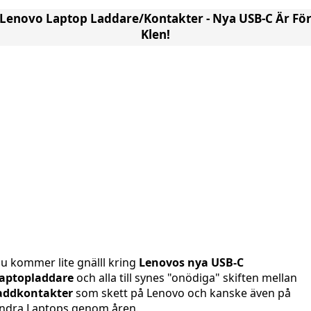
Lenovo Laptop Laddare/Kontakter - Nya USB-C Är Fö
Klen!
u kommer lite gnälll kring
Lenovos nya USB-C
aptopladdare
och alla till synes "onödiga" skiften mellan
addkontakter
som skett på Lenovo och kanske även på
ndra Laptops genom åren.