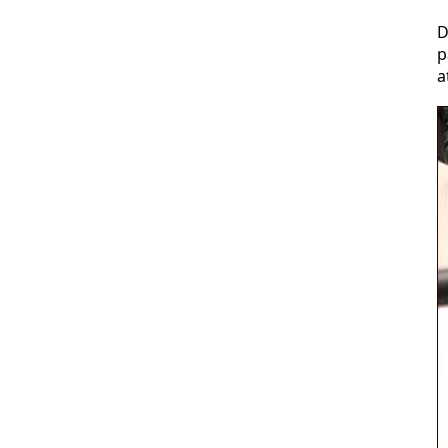
D
p
a