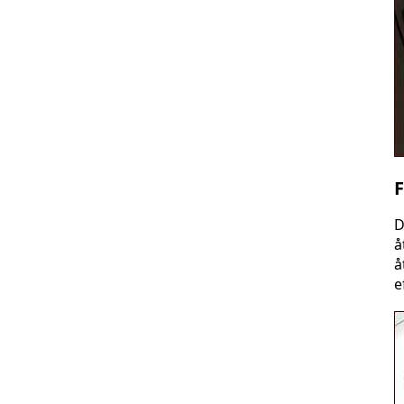
F
D
å
å
e