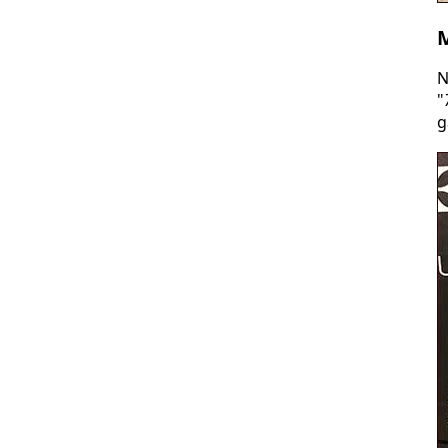
M
N
"
g