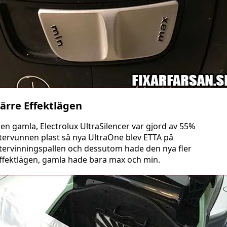
ärre Effektlägen
en gamla, Electrolux UltraSilencer var gjord av 55%
tervunnen plast så nya UltraOne blev ETTA på
tervinningspallen och dessutom hade den nya fler
ffektlägen, gamla hade bara max och min.