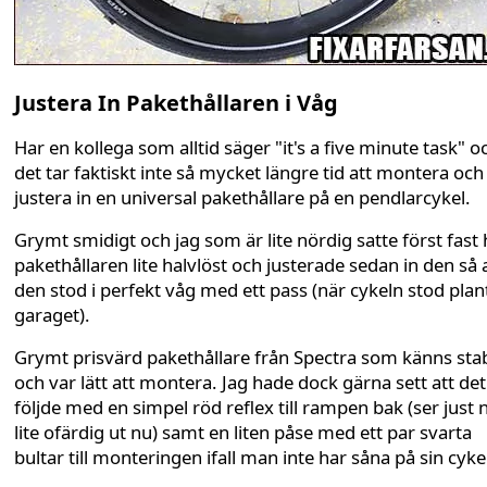
Justera In Pakethållaren i Våg
Har en kollega som alltid säger "it's a five minute task" o
det tar faktiskt inte så mycket längre tid att montera och
justera in en universal pakethållare på en pendlarcykel.
Grymt smidigt och jag som är lite nördig satte först fast 
pakethållaren lite halvlöst och justerade sedan in den så 
den stod i perfekt våg med ett pass (när cykeln stod plant
garaget).
Grymt prisvärd pakethållare från Spectra som känns stab
och var lätt att montera. Jag hade dock gärna sett att det
följde med en simpel röd reflex till rampen bak (ser just 
lite ofärdig ut nu) samt en liten påse med ett par svarta
bultar till monteringen ifall man inte har såna på sin cyke