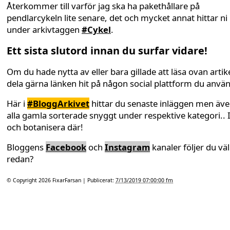
Återkommer till varför jag ska ha pakethållare på
pendlarcykeln lite senare, det och mycket annat hittar ni
under arkivtaggen
#Cykel
.
Ett sista slutord innan du surfar vidare!
Om du hade nytta av eller bara gillade att läsa ovan artike
dela gärna länken hit på någon social plattform du anvä
Här i
#BloggArkivet
hittar du senaste inläggen men äv
alla gamla sorterade snyggt under respektive kategori.. 
och botanisera där!
Bloggens
Facebook
och
Instagram
kanaler följer du väl
redan?
© Copyright 2026
FixarFarsan
| Publicerat:
7/13/2019 07:00:00 fm