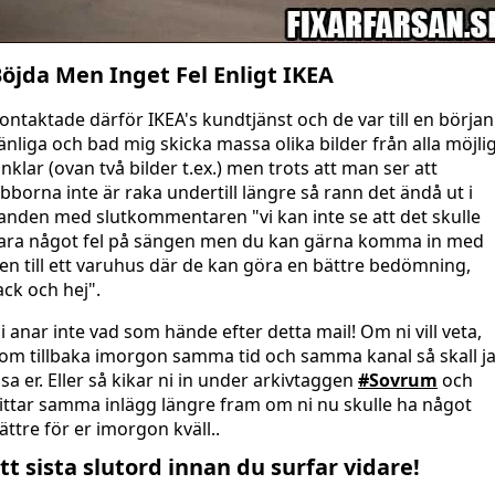
öjda Men Inget Fel Enligt IKEA
ontaktade därför IKEA's kundtjänst och de var till en början
änliga och bad mig skicka massa olika bilder från alla möjli
inklar (ovan två bilder t.ex.) men trots att man ser att
ibborna inte är raka undertill längre så rann det ändå ut i
anden med slutkommentaren "vi kan inte se att det skulle
ara något fel på sängen men du kan gärna komma in med
en till ett varuhus där de kan göra en bättre bedömning,
ack och hej".
i anar inte vad som hände efter detta mail! Om ni vill veta,
om tillbaka imorgon samma tid och samma kanal så skall j
isa er. Eller så kikar ni in under arkivtaggen
#Sovrum
och
ittar samma inlägg längre fram om ni nu skulle ha något
ättre för er imorgon kväll..
tt sista slutord innan du surfar vidare!