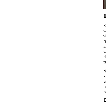
B
K
v
v
r
s
v
d
t
N
k
v
h
b
E