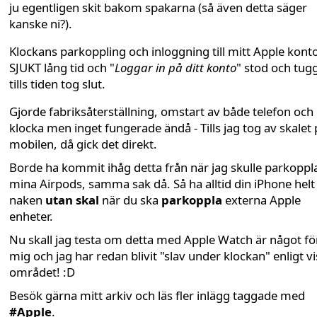
ju egentligen skit bakom spakarna (så även detta säger
kanske ni?).
Klockans parkoppling och inloggning till mitt Apple kont
SJUKT lång tid och "
Loggar in på ditt konto
" stod och tug
tills tiden tog slut.
Gjorde fabriksåterställning, omstart av både telefon och
klocka men inget fungerade ändå - Tills jag tog av skalet 
mobilen, då gick det direkt.
Borde ha kommit ihåg detta från när jag skulle parkoppl
mina Airpods, samma sak då. Så ha alltid din iPhone helt
naken
utan skal
när du ska
parkoppla
externa Apple
enheter.
Nu skall jag testa om detta med Apple Watch är något fö
mig och jag har redan blivit "slav under klockan" enligt vi
området! :D
Besök gärna mitt arkiv och läs fler inlägg taggade med
#Apple
.