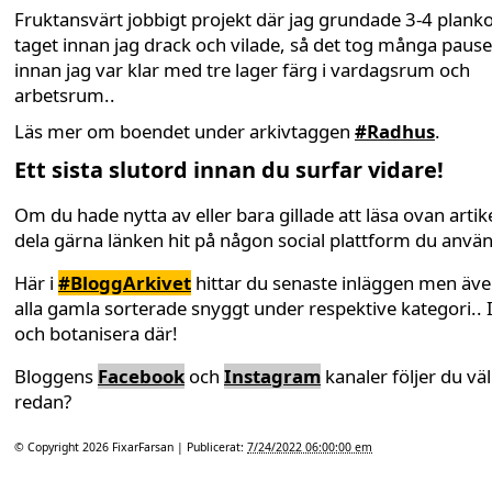
Fruktansvärt jobbigt projekt där jag grundade 3-4 planko
taget innan jag drack och vilade, så det tog många pause
innan jag var klar med tre lager färg i vardagsrum och
arbetsrum..
Läs mer om boendet under arkivtaggen
#Radhus
.
Ett sista slutord innan du surfar vidare!
Om du hade nytta av eller bara gillade att läsa ovan artike
dela gärna länken hit på någon social plattform du anvä
Här i
#BloggArkivet
hittar du senaste inläggen men äv
alla gamla sorterade snyggt under respektive kategori.. 
och botanisera där!
Bloggens
Facebook
och
Instagram
kanaler följer du väl
redan?
© Copyright 2026
FixarFarsan
| Publicerat:
7/24/2022 06:00:00 em