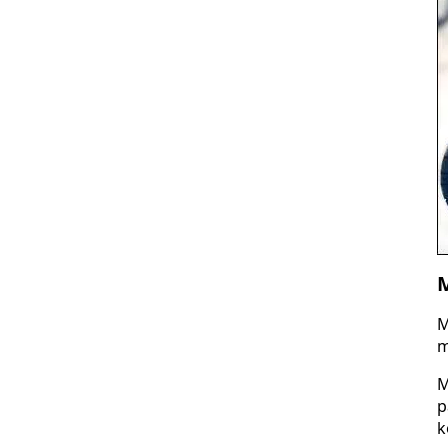
M
M
m
M
p
k