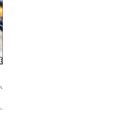
n.
..