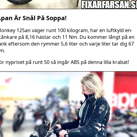
pan Är Snål På Soppa!
onkey 125an väger runt 100 kilogram, har en luftkyld en-
tånkare på 8,16 hästar och 11 Nm. Du kommer långt på en
ank eftersom den rymmer 5,6 liter och varje liter tar dig 67
m.
ör nypriset på runt 50 så ingår ABS på denna lilla krabat!