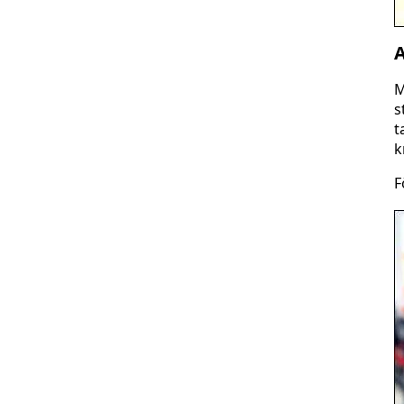
A
M
s
t
k
F