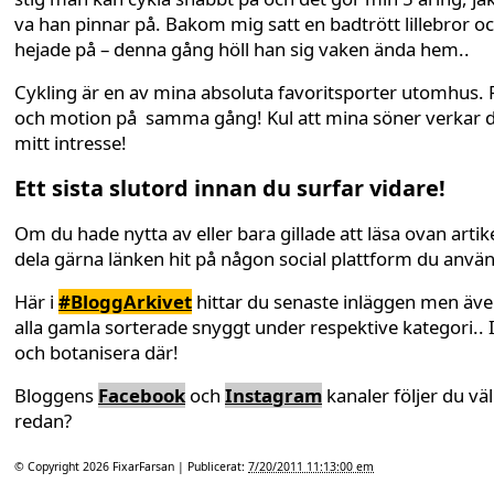
va han pinnar på. Bakom mig satt en badtrött lillebror o
hejade på – denna gång höll han sig vaken ända hem..
Cykling är en av mina absoluta favoritsporter utomhus. 
och motion på samma gång! Kul att mina söner verkar d
mitt intresse!
Ett sista slutord innan du surfar vidare!
Om du hade nytta av eller bara gillade att läsa ovan artike
dela gärna länken hit på någon social plattform du anvä
Här i
#BloggArkivet
hittar du senaste inläggen men äv
alla gamla sorterade snyggt under respektive kategori.. 
och botanisera där!
Bloggens
Facebook
och
Instagram
kanaler följer du väl
redan?
© Copyright 2026
FixarFarsan
| Publicerat:
7/20/2011 11:13:00 em