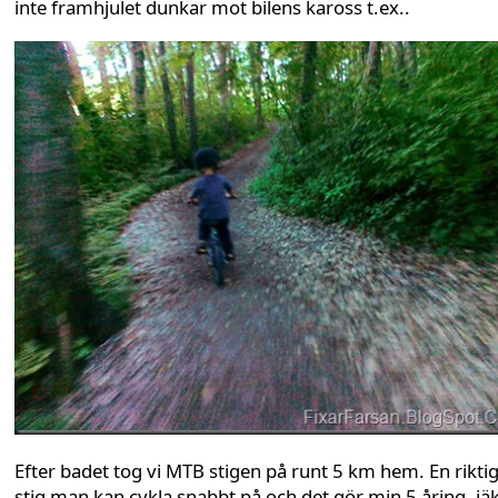
inte framhjulet dunkar mot bilens kaross t.ex..
Efter badet tog vi MTB stigen på runt 5 km hem. En riktig
stig man kan cykla snabbt på och det gör min 5 åring, jäk