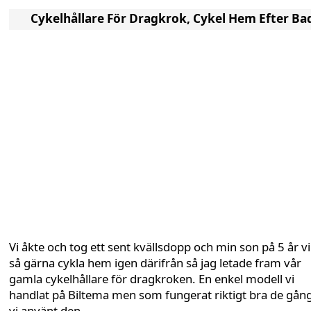
Cykelhållare För Dragkrok, Cykel Hem Efter Ba
Vi åkte och tog ett sent kvällsdopp och min son på 5 år vi
så gärna cykla hem igen därifrån så jag letade fram vår
gamla cykelhållare för dragkroken. En enkel modell vi
handlat på Biltema men som fungerat riktigt bra de gån
vi använt den.