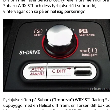
Subaru WRX STI och dess fyrhjulsdrift i snömodd,
vintervägar och så på en hal isig parkering?
Fyrhjulsdriften på Subaru ("Impreza") WRX STI Racing S 
uppbyggd med en Helical diff fram, en Torsen diff bak o