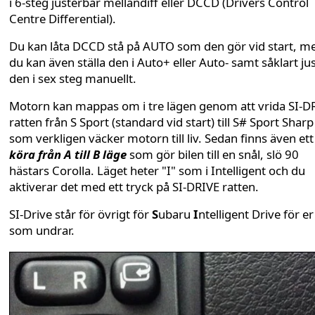
i 6-steg justerbar mellandiff eller DCCD (Drivers Control
Centre Differential).
Du kan låta DCCD stå på AUTO som den gör vid start, m
du kan även ställa den i Auto+ eller Auto- samt såklart ju
den i sex steg manuellt.
Motorn kan mappas om i tre lägen genom att vrida SI-D
ratten från S Sport (standard vid start) till S# Sport Sharp
som verkligen väcker motorn till liv. Sedan finns även ett
köra från A till B läge
som gör bilen till en snål, slö 90
hästars Corolla. Läget heter "I" som i Intelligent och du
aktiverar det med ett tryck på SI-DRIVE ratten.
SI-Drive står för övrigt för
S
ubaru
I
ntelligent Drive för er
som undrar.