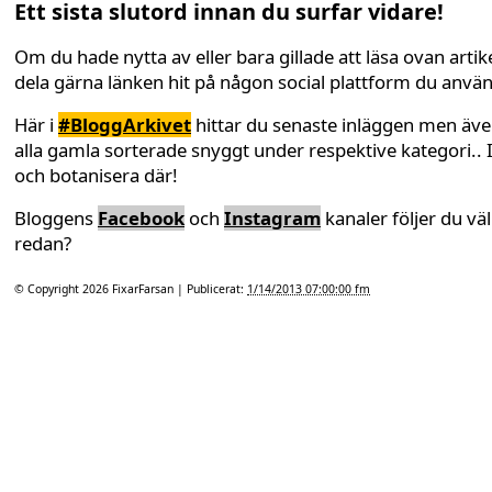
Ett sista slutord innan du surfar vidare!
Om du hade nytta av eller bara gillade att läsa ovan artike
dela gärna länken hit på någon social plattform du anvä
Här i
#BloggArkivet
hittar du senaste inläggen men äv
alla gamla sorterade snyggt under respektive kategori.. 
och botanisera där!
Bloggens
Facebook
och
Instagram
kanaler följer du väl
redan?
© Copyright 2026
FixarFarsan
| Publicerat:
1/14/2013 07:00:00 fm