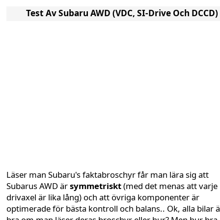
Test Av Subaru AWD (VDC, SI-Drive Och DCCD)
Läser man Subaru's faktabroschyr får man lära sig att
Subarus AWD är
symmetriskt
(med det menas att varje
drivaxel är lika lång) och att övriga komponenter är
optimerade för bästa kontroll och balans.. Ok, alla bilar ä
bra om man läser deras broschyr eller hur? Men hur bra 