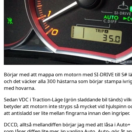
Börjar med att mappa om motorn med SI-DRIVE till S# l
och det väcker alla 300 hästarna som börjar stampa ivri
med hovarna.
Sedan VDC i Traction-Läge (grön sladdande bil tänds) vilk
betyder att motorn inte stryps så mycket vid hjulspinn o
att antisladd ser lite mellan fingrarna innan den ingriper.
DCCD, alltså mellandiffen börjar jag med att låsa i Auto+
som låser diffen lite mer än vanliga Auto. Auto- gör åt a