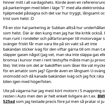
hinner mitt i all vardagshets. Körde även en referensrun
på parkeringen med bilen i läge "I" med alla elektroniska
hjälpmedel påslagna och det var hur tryggt, långsamt o
trist som helst :D
På en stor hal parkering är Subban alltså hur underhålla
som helst. Där är den kung men jag har lite kritik också.
man runt i rondeller och påfartsramper till motorvägar
svänger friskt får man vara lite på sin vakt så att inte
bakändan sticker iväg för den viftar gärna till om man t.e
släpper gasen något (jag vet, man ska inte släppa gas ell
bromsa i kurvor men i rent testsyfte måste man ju prov
lite). Vet inte om det är bakdiffen som låser lite väl myck
för en amatör som jag? Gjorde även en långsam U-sväng
snömodd och då kanade bakändan iväg och jag fick räta
bilen igen med högerfoten.
Ute på vägarna har jag mest kört motorn i S mappning 
resten i Auto men den är helt enkelt livligare än t.ex.
BM
525xd
som jag testade precis före jul men så pratar vi ju