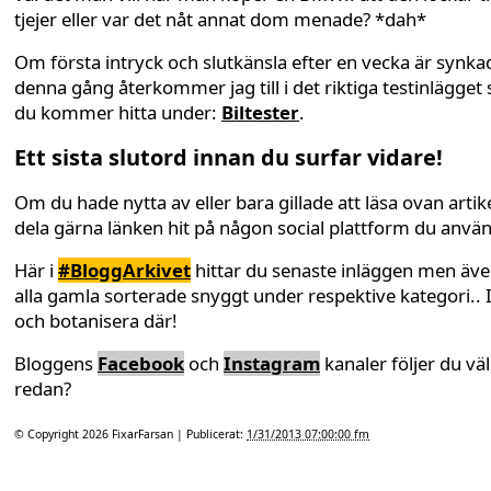
tjejer eller var det nåt annat dom menade? *dah*
Om första intryck och slutkänsla efter en vecka är synka
denna gång återkommer jag till i det riktiga testinlägget
du kommer hitta under:
Biltester
.
Ett sista slutord innan du surfar vidare!
Om du hade nytta av eller bara gillade att läsa ovan artike
dela gärna länken hit på någon social plattform du anvä
Här i
#BloggArkivet
hittar du senaste inläggen men äv
alla gamla sorterade snyggt under respektive kategori.. 
och botanisera där!
Bloggens
Facebook
och
Instagram
kanaler följer du väl
redan?
© Copyright 2026
FixarFarsan
| Publicerat:
1/31/2013 07:00:00 fm