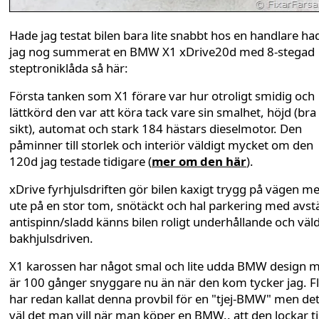
Hade jag testat bilen bara lite snabbt hos en handlare ha
jag nog summerat en BMW X1 xDrive20d med 8-stegad
steptroniklåda så här:
Första tanken som X1 förare var hur otroligt smidig och
lättkörd den var att köra tack vare sin smalhet, höjd (bra
sikt), automat och stark 184 hästars dieselmotor. Den
påminner till storlek och interiör väldigt mycket om den
120d jag testade tidigare (
mer om den här
).
xDrive fyrhjulsdriften gör bilen kaxigt trygg på vägen m
ute på en stor tom, snötäckt och hal parkering med avs
antispinn/sladd känns bilen roligt underhållande och väld
bakhjulsdriven.
X1 karossen har något smal och lite udda BMW design 
är 100 gånger snyggare nu än när den kom tycker jag. F
har redan kallat denna provbil för en "tjej-BMW" men det
väl det man vill när man köper en BMW.. att den lockar til