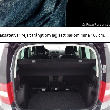
aksätet var rejält trångt om jag satt bakom mina 186 cm.