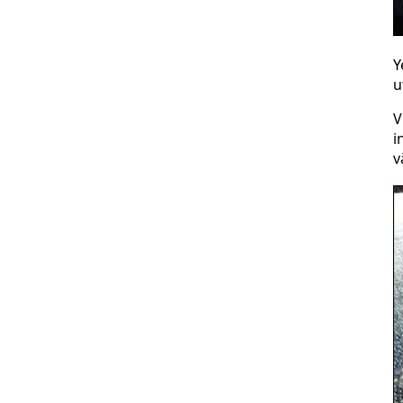
Y
u
V
i
v