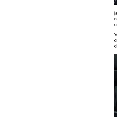
J
n
u
Y
d
d