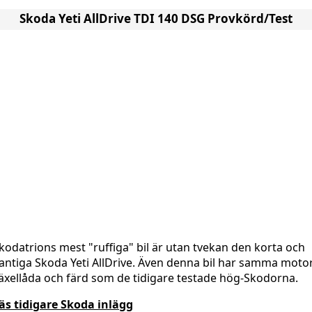
Skoda Yeti AllDrive TDI 140 DSG Provkörd/Test
kodatrions mest "ruffiga" bil är utan tvekan den korta och
antiga Skoda Yeti AllDrive. Även denna bil har samma motor
äxellåda och färd som de tidigare testade hög-Skodorna.
äs tidigare Skoda inlägg