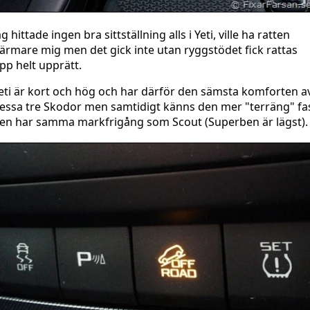
ag hittade ingen bra sittställning alls i Yeti, ville ha ratten
ärmare mig men det gick inte utan ryggstödet fick rattas
pp helt upprätt.
eti är kort och hög och har därför den sämsta komforten a
essa tre Skodor men samtidigt känns den mer "terräng" fa
en har samma markfrigång som Scout (Superben är lägst).