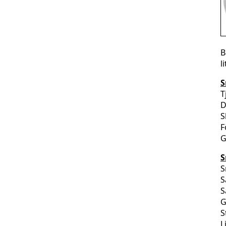
B
l
S
T
D
S
F
G
S
S
S
S
G
S
L