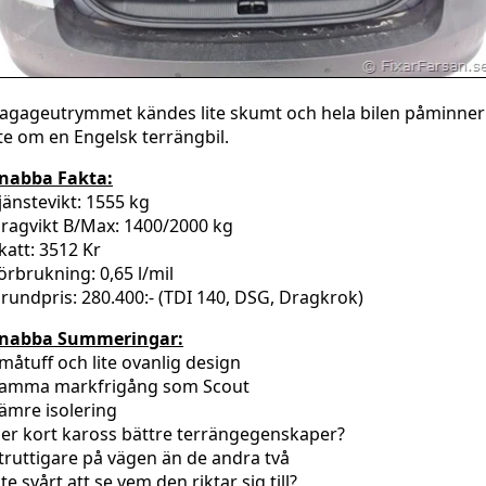
agageutrymmet kändes lite skumt och hela bilen påminner
ite om en Engelsk terrängbil.
nabba Fakta:
jänstevikt: 1555 kg
ragvikt B/Max: 1400/2000 kg
katt: 3512 Kr
örbrukning: 0,65 l/mil
rundpris: 280.400:- (TDI 140, DSG, Dragkrok)
nabba Summeringar:
måtuff och lite ovanlig design
amma markfrigång som Scout
ämre isolering
er kort kaross bättre terrängegenskaper?
truttigare på vägen än de andra två
ite svårt att se vem den riktar sig till?