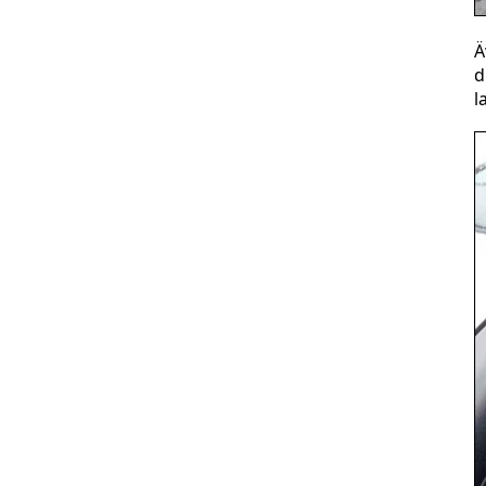
Ä
d
l