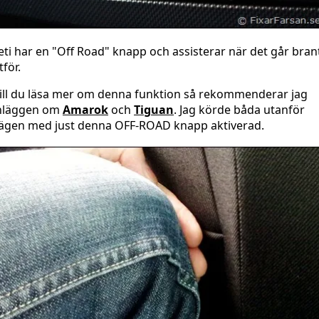
eti har en "Off Road" knapp och assisterar när det går bran
tför.
ill du läsa mer om denna funktion så rekommenderar jag
nläggen om
Amarok
och
Tiguan
. Jag körde båda utanför
ägen med just denna OFF-ROAD knapp aktiverad.