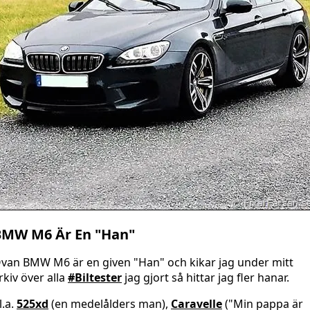
BMW M6 Är En "Han"
van BMW M6 är en given "Han" och kikar jag under mitt
rkiv över alla
#Biltester
jag gjort så hittar jag fler hanar.
l.a.
525xd
(en medelålders man),
Caravelle
("Min pappa är