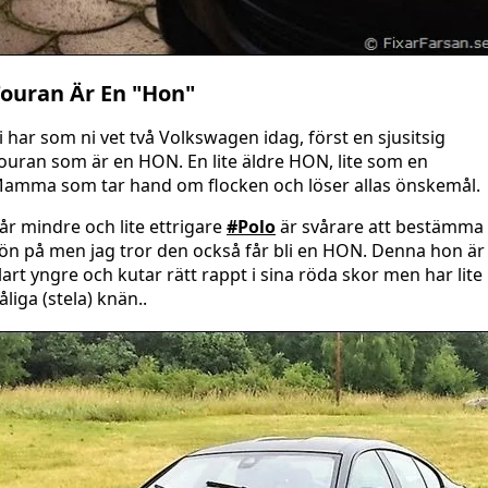
ouran Är En "Hon"
i har som ni vet två Volkswagen idag, först en sjusitsig
ouran som är en HON. En lite äldre HON, lite som en
amma som tar hand om flocken och löser allas önskemål.
år mindre och lite ettrigare
#Polo
är svårare att bestämma
ön på men jag tror den också får bli en HON. Denna hon är
lart yngre och kutar rätt rappt i sina röda skor men har lite
åliga (stela) knän..