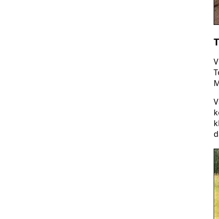
T
V
T
M
V
k
k
d