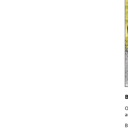
O
a
B