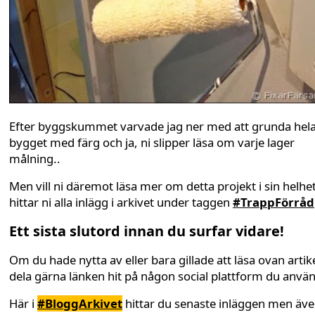
Efter byggskummet varvade jag ner med att grunda hel
bygget med färg och ja, ni slipper läsa om varje lager
målning..
Men vill ni däremot läsa mer om detta projekt i sin helhe
hittar ni alla inlägg i arkivet under taggen
#TrappFörråd
Ett sista slutord innan du surfar vidare!
Om du hade nytta av eller bara gillade att läsa ovan artike
dela gärna länken hit på någon social plattform du anvä
Här i
#BloggArkivet
hittar du senaste inläggen men äv