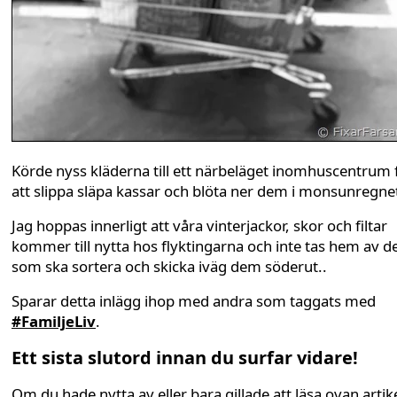
Körde nyss kläderna till ett närbeläget inomhuscentrum 
att slippa släpa kassar och blöta ner dem i monsunregne
Jag hoppas innerligt att våra vinterjackor, skor och filtar
kommer till nytta hos flyktingarna och inte tas hem av d
som ska sortera och skicka iväg dem söderut..
Sparar detta inlägg ihop med andra som taggats med
#FamiljeLiv
.
Ett sista slutord innan du surfar vidare!
Om du hade nytta av eller bara gillade att läsa ovan artike