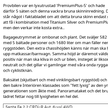
Provbilen var en lyxutrustad 'PremiumPlus-5' och hade
därför 5 säten och denna vackra bruna skinninredning. 
står något i faktabladet om att detta bruna skinn endast
att få i kombination med Titanium Silver och PremiumPl
men den verkar inte kosta extra..
Bagageutrymmet är ombonat och plant. Det sväljer 582 l
med 5 bältade personer och 1680 liter om man fäller ne
ryggstöden. Den extra chassihöjden känns när man ska l
upp matkassar/barnvagn. Samma höjd är däremot väldi
positiv när man ska kliva in och ur bilen, insteget är liks
neutralt och det gillar vi gamlingar med våra onda rygga
och cyklistknän.
Baksätet (skjutbart och med vinklingsbart ryggstöd) och
den bakre Interiören klassades som "fett lyxig" av den y
generationen som åkte med. Panoramataket och det br
lädret fettar nog till lyxigheten en hel del.