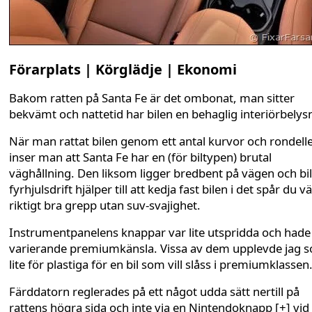
Förarplats | Körglädje | Ekonomi
Bakom ratten på Santa Fe är det ombonat, man sitter
bekvämt och nattetid har bilen en behaglig interiörbelys
När man rattat bilen genom ett antal kurvor och rondell
inser man att Santa Fe har en (för biltypen) brutal
väghållning. Den liksom ligger bredbent på vägen och bi
fyrhjulsdrift hjälper till att kedja fast bilen i det spår du väl
riktigt bra grepp utan suv-svajighet.
Instrumentpanelens knappar var lite utspridda och hade
varierande premiumkänsla. Vissa av dem upplevde jag 
lite för plastiga för en bil som vill slåss i premiumklassen
Färddatorn reglerades på ett något udda sätt nertill på
rattens högra sida och inte via en Nintendoknapp [+] vid