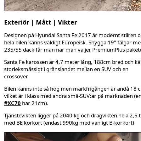
Exteriör | Mått | Vikter
Designen på Hyundai Santa Fe 2017 är modernt stilren 
hela bilen känns väldigt Europeisk. Snygga 19" fälgar m
235/55 däck får man när man väljer PremiumPlus pakete
Santa Fe karossen är 4,7 meter lång, 188cm bred och k
storleksmässigt i gränslandet mellan en SUV och en
crossover.
Bilen känns inte så hög men markfrigången är ändå 18 
vilket är i klass med andra små-SUV:ar på marknaden (e
#XC70
har 21cm).
Tjänstevikten ligger på 2040 kg och dragvikten hela 2,5 
med BE körkort (endast 990kg med vanligt B-körkort)