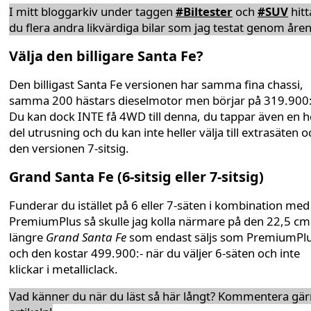
I mitt bloggarkiv under taggen
#Biltester
och
#SUV
hitt
du flera andra likvärdiga bilar som jag testat genom åren
Välja den billigare Santa Fe?
Den billigast Santa Fe versionen har samma fina chassi,
samma 200 hästars dieselmotor men börjar på 319.900:
Du kan dock INTE få 4WD till denna, du tappar även en h
del utrusning och du kan inte heller välja till extrasäten o
den versionen 7-sitsig.
Grand Santa Fe (6-sitsig eller 7-sitsig)
Funderar du istället på 6 eller 7-säten i kombination med
PremiumPlus så skulle jag kolla närmare på den 22,5 cm
längre
Grand Santa Fe
som endast säljs som PremiumPl
och den kostar 499.900:- när du väljer 6-säten och inte
klickar i metalliclack.
Vad känner du när du läst så här långt? Kommentera gä