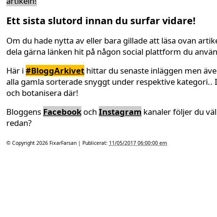
artikeln!
Ett sista slutord innan du surfar vidare!
Om du hade nytta av eller bara gillade att läsa ovan artike
dela gärna länken hit på någon social plattform du anvä
Här i
#BloggArkivet
hittar du senaste inläggen men äv
alla gamla sorterade snyggt under respektive kategori.. 
och botanisera där!
Bloggens
Facebook
och
Instagram
kanaler följer du väl
redan?
© Copyright 2026
FixarFarsan
| Publicerat:
11/05/2017 06:00:00 em