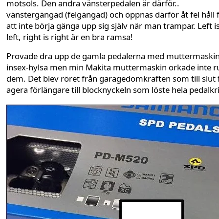
motsols. Den andra vänsterpedalen är därför..
vänstergängad (felgängad) och öppnas därför åt fel håll 
att inte börja gänga upp sig själv när man trampar. Left i
left, right is right är en bra ramsa!
Provade dra upp de gamla pedalerna med muttermaskin
insex-hylsa men min Makita muttermaskin orkade inte 
dem. Det blev röret från garagedomkraften som till slut 
agera förlängare till blocknyckeln som löste hela pedalkr