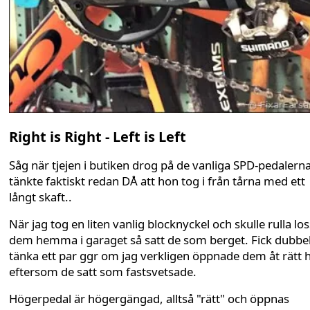
Right is Right - Left is Left
Såg när tjejen i butiken drog på de vanliga SPD-pedalern
tänkte faktiskt redan DÅ att hon tog i från tårna med ett
långt skaft..
När jag tog en liten vanlig blocknyckel och skulle rulla los
dem hemma i garaget så satt de som berget. Fick dubbel
tänka ett par ggr om jag verkligen öppnade dem åt rätt h
eftersom de satt som fastsvetsade.
Högerpedal är högergängad, alltså "rätt" och öppnas