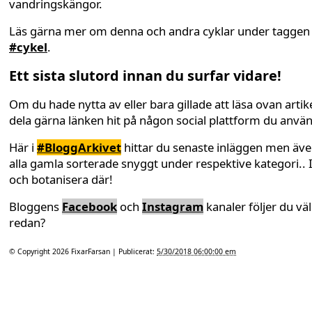
vandringskängor.
Läs gärna mer om denna och andra cyklar under taggen
#cykel
.
Ett sista slutord innan du surfar vidare!
Om du hade nytta av eller bara gillade att läsa ovan artike
dela gärna länken hit på någon social plattform du anvä
Här i
#BloggArkivet
hittar du senaste inläggen men äv
alla gamla sorterade snyggt under respektive kategori.. 
och botanisera där!
Bloggens
Facebook
och
Instagram
kanaler följer du väl
redan?
© Copyright 2026
FixarFarsan
| Publicerat:
5/30/2018 06:00:00 em