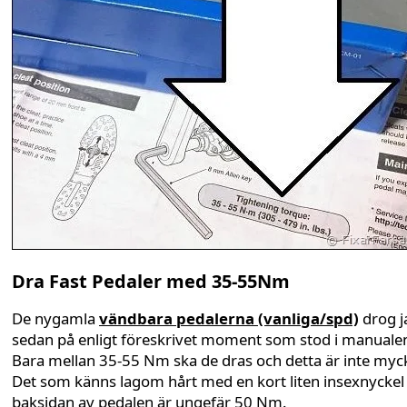
Dra Fast Pedaler med 35-55Nm
De nygamla
vändbara pedalerna (vanliga/spd)
drog j
sedan på enligt föreskrivet moment som stod i manuale
Bara mellan 35-55 Nm ska de dras och detta är inte myck
Det som känns lagom hårt med en kort liten insexnyckel
baksidan av pedalen är ungefär 50 Nm.