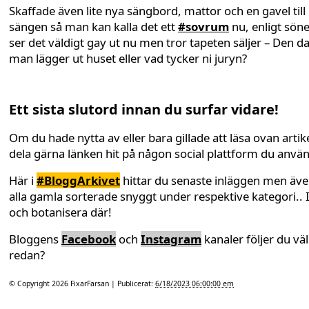
Skaffade även lite nya sängbord, mattor och en gavel till
sängen så man kan kalla det ett
#sovrum
nu, enligt sön
ser det väldigt gay ut nu men tror tapeten säljer – Den d
man lägger ut huset eller vad tycker ni juryn?
Ett sista slutord innan du surfar vidare!
Om du hade nytta av eller bara gillade att läsa ovan artike
dela gärna länken hit på någon social plattform du anvä
Här i
#BloggArkivet
hittar du senaste inläggen men äv
alla gamla sorterade snyggt under respektive kategori.. 
och botanisera där!
Bloggens
Facebook
och
Instagram
kanaler följer du väl
redan?
© Copyright 2026
FixarFarsan
| Publicerat:
6/18/2023 06:00:00 em