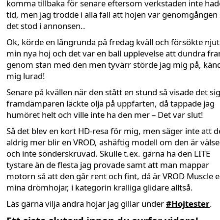
komma tillbaka för senare eftersom verkstaden inte had
tid, men jag trodde i alla fall att hojen var genomgånge
det stod i annonsen..
Ok, körde en långrunda på fredag kväll och försökte njut
min nya hoj och det var en ball upplevelse att dundra fr
genom stan med den men tyvärr störde jag mig på, kän
mig lurad!
Senare på kvällen när den stått en stund så visade det sig
framdämparen läckte olja på uppfarten, då tappade jag
humöret helt och ville inte ha den mer – Det var slut!
Så det blev en kort HD-resa för mig, men säger inte att d
aldrig mer blir en VROD, ashäftig modell om den är väls
och inte sönderskruvad. Skulle t.ex. gärna ha den LITE
tystare än de flesta jag provade samt att man mappar
motorn så att den går rent och fint, då är VROD Muscle e
mina drömhojar, i kategorin kralliga glidare alltså.
Läs gärna vilja andra hojar jag gillar under
#Hojtester
.