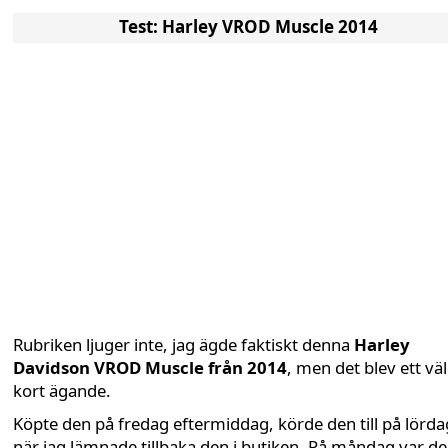
Test: Harley VROD Muscle 2014
Rubriken ljuger inte, jag ägde faktiskt denna
Harley
Davidson VROD Muscle från 2014
, men det blev ett väl
kort ägande.
Köpte den på fredag eftermiddag, körde den till på lörda
när jag lämnade tillbaka den i butiken. På måndag var d