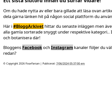
Ett sista slutord innan du surfar vidare!
Om du hade nytta av eller bara gillade att läsa ovan artike
dela gärna länken hit på någon social plattform du anvä
Här i
#BloggArkivet
hittar du senaste inläggen men äv
alla gamla sorterade snyggt under respektive kategori.. 
och botanisera där!
Bloggens
Facebook
och
Instagram
kanaler följer du väl
redan?
© Copyright 2026
FixarFarsan
| Publicerat:
7/06/2024 05:37:00 em