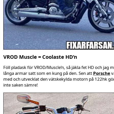
VROD Muscle = Coolaste HD’n
Föll pladask för VROD/Muscle’n, så jäkla fet HD och jag 
långa armar satt som en kung på den. Sen att
Porsche
v
med och utvecklat den vätskekylda motorn på 122hk gö
inte saken sämre!