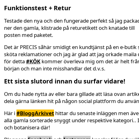
Funktionstest + Retur
Testade den nya och den fungerade perfekt så jag packa
ner den gamla, klistrade på returetikett och knatade till
posten med paketet.
Det är PRECIS såhär smidigt en kundtjänst på en e-butik 
sköta reklamationer och jag är glad att jag orkade maila
för detta
#KÖK
kommer överleva mig om det är helt frå
början och man inte misshandlar det d.v.s.
Ett sista slutord innan du surfar vidare!
Om du hade nytta av eller bara gillade att läsa ovan artike
dela gärna länken hit på någon social plattform du anvä
Här i
#BloggArkivet
hittar du senaste inläggen men äv
alla gamla sorterade snyggt under respektive kategori.. 
och botanisera där!